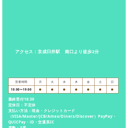
アクセス：京成臼井駅 南口より徒歩2分
営業時間
月
火
水
木
金
土
日
10:00〜19:00
●
●
●
●
●
●
●
最終受付18:30
定休日：不定休
支払い方法：現金・クレジットカード
（VISA/Master/JCB/Amex/Diners/Discover）PayPay・
QUICPay・iD・交通系IC
席数：3席