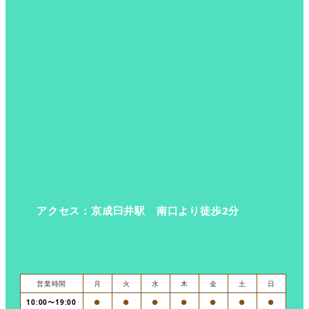
アクセス：京成臼井駅 南口より徒歩2分
営業時間
月
火
水
木
金
土
日
10:00〜19:00
●
●
●
●
●
●
●