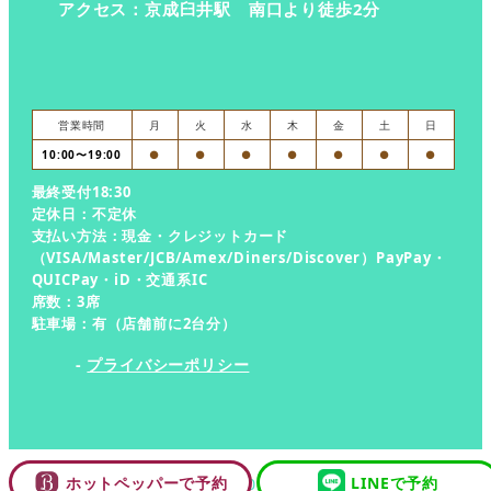
アクセス：京成臼井駅 南口より徒歩2分
営業時間
月
火
水
木
金
土
日
10:00〜19:00
●
●
●
●
●
●
●
最終受付18:30
定休日：不定休
支払い方法：現金・クレジットカード
（VISA/Master/JCB/Amex/Diners/Discover）PayPay・
QUICPay・iD・交通系IC
席数：3席
駐車場：有（店舗前に2台分）
プライバシーポリシー
ホットペッパーで予約
LINEで予約
Copyright 2023 RipiQa.