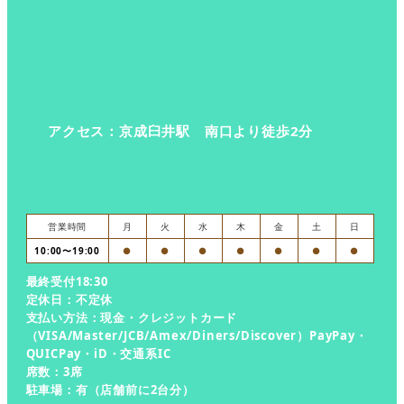
アクセス：京成臼井駅 南口より徒歩2分
営業時間
月
火
水
木
金
土
日
10:00〜19:00
●
●
●
●
●
●
●
最終受付18:30
定休日：不定休
支払い方法：現金・クレジットカード
（VISA/Master/JCB/Amex/Diners/Discover）PayPay・
QUICPay・iD・交通系IC
席数：3席
駐車場：有（店舗前に2台分）