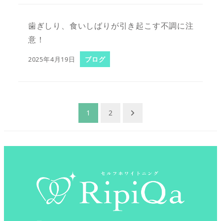
歯ぎしり、食いしばりが引き起こす不調に注
意！
2025年4月19日
ブログ
投
1
2
稿
の
ペ
ー
ジ